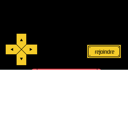
rejoindre
Made with          by 
XYZ Agency
ÉVÈNEMENTS
REJOINDRE
BLOG
CONTACTS