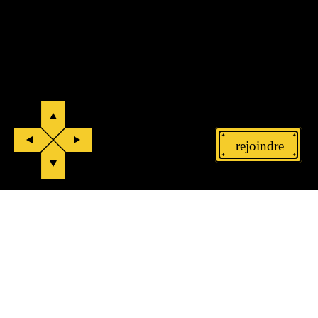
rejoindre
Made with          by 
XYZ Agency
ÉVÈNEMENTS
REJOINDRE
BLOG
CONTACTS